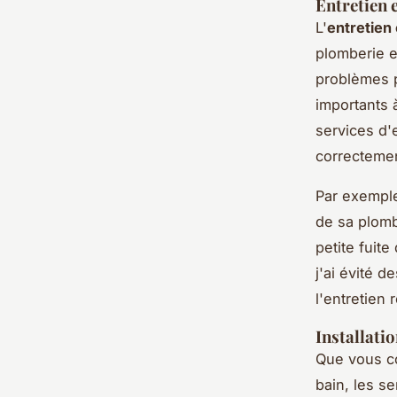
Entretien 
L'
entretien 
plomberie e
problèmes 
importants 
services d'
correcteme
Par exemple
de sa plom
petite fuit
j'ai évité d
l'entretien
Installati
Que vous co
bain, les se