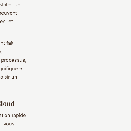
taller de
peuvent
es, et
t fait
es
e processus,
gnifique et
oisir un
Cloud
ation rapide
ur vous