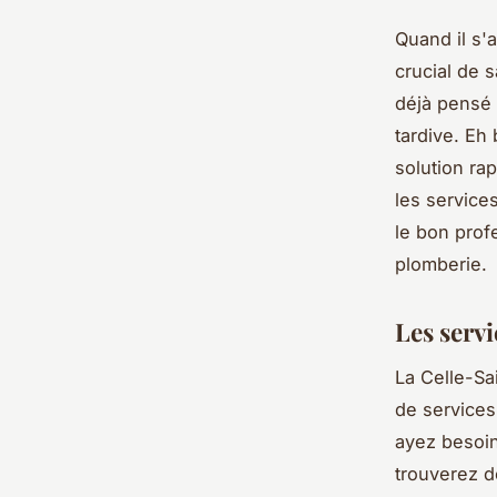
Quand il s'
crucial de 
déjà pensé 
tardive. Eh
solution ra
les service
le bon prof
plomberie.
Les serv
La Celle-Sa
de services
ayez besoin
trouverez d