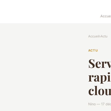
Accuei
Accueil
›
Actu
ACTU
Ser
rapi
clo
Nino — 17 dé