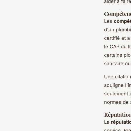
aider à fair
Compétence
Les
compéte
d'un plombi
certifié et
le CAP ou l
certains pl
sanitaire o
Une citatio
souligne l'i
seulement p
normes de s
Réputation 
La
réputatio
service. Pr