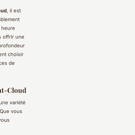
oud
, il est
bablement
e heure
 offrir une
 profondeur
nt choisir
nces de
int-Cloud
une variété
 Que vous
vous