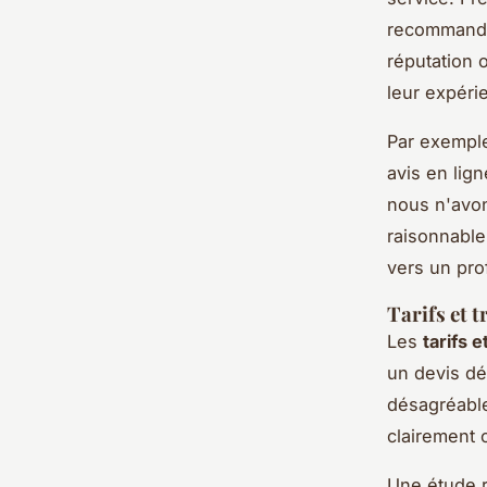
recommandat
réputation 
leur expéri
Par exemple
avis en lig
nous n'avons
raisonnable
vers un pro
Tarifs et 
Les
tarifs 
un devis dé
désagréable
clairement 
Une étude r