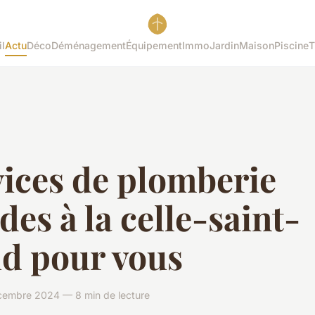
l
Actu
Déco
Déménagement
Équipement
Immo
Jardin
Maison
Piscine
T
vices de plomberie
des à la celle-saint-
ud pour vous
cembre 2024 — 8 min de lecture