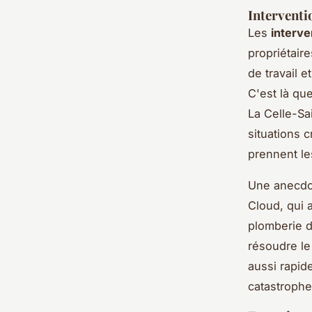
Interventi
Les
interve
propriétair
de travail 
C'est là qu
La Celle-Sa
situations c
prennent le
Une anecdot
Cloud, qui 
plomberie d
résoudre l
aussi rapide
catastrophe