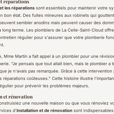
et réparations
et les réparations
sont essentiels pour maintenir votre s
n bon état. Des fuites mineures aux robinets qui gouttent
peuvent sembler anodins mais peuvent causer des dom
à long terme. Les plombiers de La Celle-Saint-Cloud offr
entretien régulier pour s'assurer que votre plomberie fon
nt.
, Mme Martin a fait appel à un plombier pour une révisio
berie.
"Je pensais que tout allait bien, mais le plombier a
e que je n'avais pas remarquée. Grâce à cette intervention
es réparations coûteuses."
Cette histoire illustre l'importa
 régulier pour prévenir les problèmes majeurs.
on et rénovation
nstruisiez une nouvelle maison ou que vous rénoviez vot
rvices d'
installation et de rénovation
sont indispensables