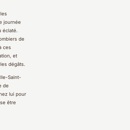
les
e journée
 éclaté.
lombiers de
à ces
ation, et
les dégâts.
lle-Saint-
e de
hez lui pour
sse être