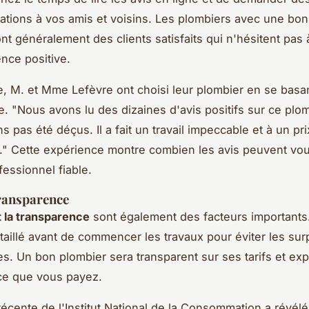
ions à vos amis et voisins. Les plombiers avec une bo
ont généralement des clients satisfaits qui n'hésitent pas 
ence positive.
, M. et Mme Lefèvre ont choisi leur plombier en se basan
ne.
"Nous avons lu des dizaines d'avis positifs sur ce plom
 pas été déçus. Il a fait un travail impeccable et à un pri
."
Cette expérience montre combien les avis peuvent vou
fessionnel fiable.
transparence
et la transparence
sont également des facteurs important
taillé avant de commencer les travaux pour éviter les sur
s. Un bon plombier sera transparent sur ses tarifs et exp
ce que vous payez.
écente de l'Institut National de la Consommation a révél