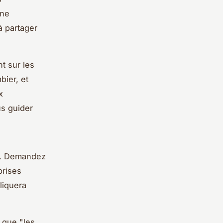
nne
à partager
t sur les
bier, et
x
s guider
s. Demandez
prises
liquera
é que
"les