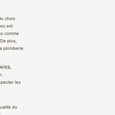
du choix
ez est
ions comme
 De plus,
la plomberie
CAPEB,
on
pecter les
ualité du
s