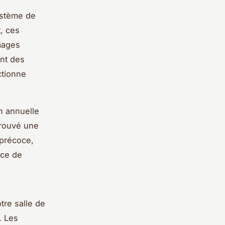
ystème de
, ces
mages
ent des
ctionne
n annuelle
 trouvé une
 précoce,
nce de
re salle de
. Les